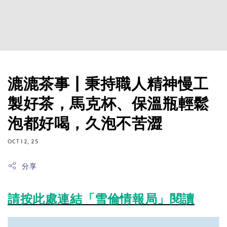
漉漉茶事 | 秉持職人精神慢工
製好茶，馬克杯、保溫瓶輕鬆
泡都好喝，久泡不苦澀
OCT 12, 25
分享
請按此處連結「雪倫情報局」閱讀