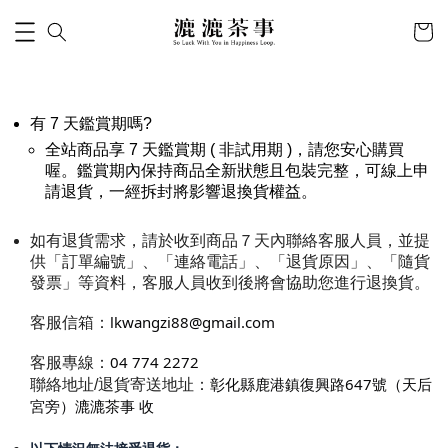
有 7 天鑑賞期嗎?
全站商品享 7 天鑑賞期 ( 非試用期 )，請您安心購買
喔。鑑賞期內保持商品全新狀態且包裝完整，可線上申
請退貨，一經拆封將影響退換貨權益。
如有退貨需求，請於收到商品７天內聯絡客服人員，並提
供「訂單編號」、「連絡電話」、
「
退貨原因
」
、
「隨貨
發票
」
等資料，客服人員收到後將會協助您進行退換貨。
lkwangzi88@gmail.com
客服信箱：
04 774 2272
客服專線：
彰化縣鹿港鎮復興路647號（天后
聯絡地址/退貨寄送地址：
宮旁）漉漉茶事 收