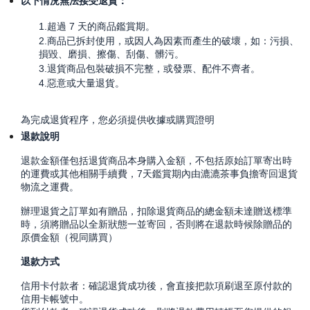
以下情況無法接受退貨：
1.超過 7 天的商品鑑賞期。
2.商品已拆封使用，或因人為因素而產生的破壞，如：污損、
損毀、磨損、擦傷、刮傷、髒污。
3.退貨商品包裝破損不完整，或發票、配件不齊者。
4.惡意或大量退貨。
為完成退貨程序，您必須提供收據或購買證明
退款說明
退款金額僅包括退貨商品本身購入金額，不包括原始訂單寄出時
的運費或其他相關手續費，7天鑑賞期內由漉漉茶事負擔寄回退貨
物流之運費。
辦理退貨之訂單如有贈品，扣除退貨商品的總金額未達贈送標準
時，須將贈品以全新狀態一並寄回，否則將在退款時候除贈品的
原價金額（視同購買）
退款方式
信用卡付款者：確認退貨成功後，會直接把款項刷退至原付款的
信用卡帳號中。