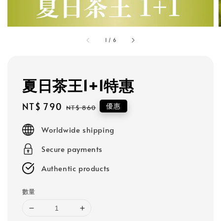
1
/
6
夏日茶王1+1特惠
Sale
NT$ 790
Regular
優惠
NT$ 860
price
price
Worldwide shipping
Secure payments
Authentic products
數量